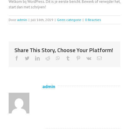
Welkom bij WordPress. Dit is je eerste bericht. Bewerk of verwijder het,
start dan met schrijven!
Door
admin
|
juli 16th, 2019
|
Geen categorie
|
0 Reacties
Share This Story, Choose Your Platform!
Facebook
Twitter
LinkedIn
Reddit
WhatsApp
Tumblr
Pinterest
Vk
E-
mail
Over de auteur:
admin