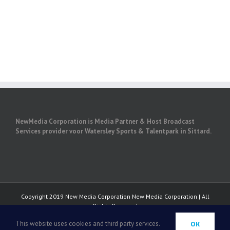
NewMedia Corporation is Media Partner & Host Broadcast
Services provider voor Watersley Sports & Talentpark in Sittard.
Copyright 2019
New Media Corporation
New Media Corporation | All
Rights Reserved
Facebook
Twitter
LinkedIn
OK
This website uses cookies and third party services.