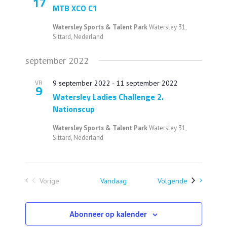
weergeven
17
MTB XCO C1
navigatie
Watersley Sports & Talent Park
Watersley 31,
Sittard, Nederland
september 2022
VR
9 september 2022
-
11 september 2022
9
Watersley Ladies Challenge 2.
Nationscup
Watersley Sports & Talent Park
Watersley 31,
Sittard, Nederland
Evenemente
Vorige
Vandaag
Volgende
Evenementen
Abonneer op kalender